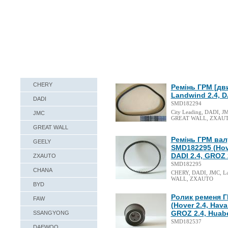
Наши реквизиты
Техническая справка
CHERY
Ремінь ГРМ [дви
Landwind 2.4, DA
DADI
SMD182294
City Leading, DADI, JM
JMC
GREAT WALL, ZXAU
GREAT WALL
Ремінь ГРМ вал
GEELY
SMD182295 (Hove
DADI 2.4, GROZ 
ZXAUTO
SMD182295
CHANA
CHERY, DADI, JMC, Lan
WALL, ZXAUTO
BYD
Ролик ременя Г
FAW
(Hover 2.4, Hava
GROZ 2.4, Huabe
SSANGYONG
SMD182537
DAEWOO