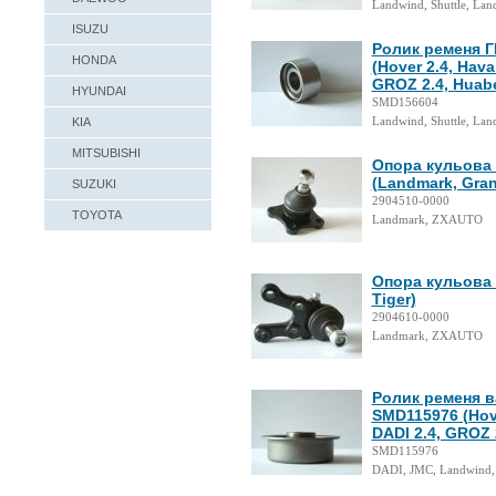
Landwind, Shuttle, Lan
ISUZU
Ролик ременя Г
HONDA
(Hover 2.4, Hava
GROZ 2.4, Huabe
HYUNDAI
SMD156604
Landwind, Shuttle, Lan
KIA
MITSUBISHI
Опора кульова 
(Landmark, Gran
SUZUKI
2904510-0000
TOYOTA
Landmark, ZXAUTO
Опора кульова 
Tiger)
2904610-0000
Landmark, ZXAUTO
Ролик ременя в
SMD115976 (Hove
DADI 2.4, GROZ 
SMD115976
DADI, JMC, Landwind,