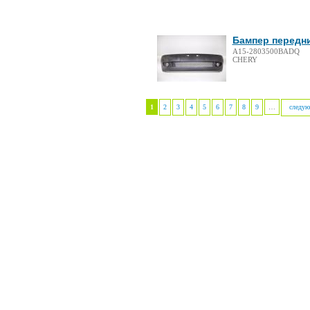
Бампер передни
A15-2803500BADQ
CHERY
1
2
3
4
5
6
7
8
9
…
следую