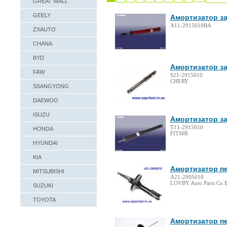
GREAT WALL
GEELY
Амортизатор за
A11-2915010BA
ZXAUTO
CHANA
BYD
Амортизатор зад
FAW
S21-2915010
CHERY
SSANGYONG
DAEWOO
ISUZU
Амортизатор за
T11-2915010
HONDA
FITSHI
HYUNDAI
KIA
Амортизатор пе
MITSUBISHI
A21-2905010
LOVBY Auto Parts Co Б
SUZUKI
TOYOTA
Амортизатор п