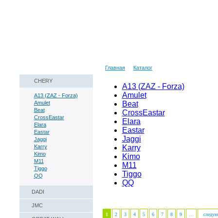
Наши реквизиты
Техническая справка
Главная
Каталог
CHERY
A13 (ZAZ - Forza)
Amulet
A13 (ZAZ - Forza)
Amulet
Beat
Beat
CrossEastar
CrossEastar
Elara
Elara
Eastar
Eastar
Jaggi
Jaggi
Karry
Karry
Kimo
Kimo
M11
M11
Tiggo
Tiggo
QQ
QQ
DADI
JMC
1
2
3
4
5
6
7
8
9
…
следую