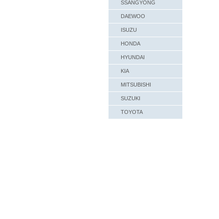
SSANGYONG
DAEWOO
ISUZU
HONDA
HYUNDAI
KIA
MITSUBISHI
SUZUKI
TOYOTA