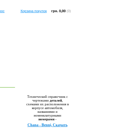
рос
Корзина покупок
грн. 0,00
(0)
Справочник
Технический справочник с
чертежами
деталей
,
схемами их расположения в
корпусе автомобиля,
названиями и
номенклатурными
номерами
-
Chana - Benni, Скачать