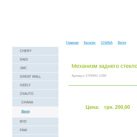
Наши реквизиты
Техническая справка
Главная
Каталог
CHANA
Benni
CHERY
DADI
Механизм заднего стекл
JMC
Артикул: CV6091-1500
GREAT WALL
GEELY
ZXAUTO
CHANA
Цена:
грн. 200,00
Benni
BYD
FAW