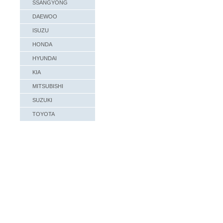
SSANGYONG
DAEWOO
ISUZU
HONDA
HYUNDAI
KIA
MITSUBISHI
SUZUKI
TOYOTA