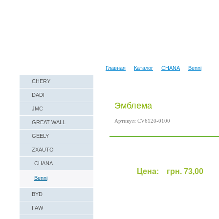
Наши реквизиты
Техническая справка
Главная
Каталог
CHANA
Benni
CHERY
DADI
Эмблема
JMC
Артикул: CV6120-0100
GREAT WALL
GEELY
ZXAUTO
CHANA
Цена:
грн. 73,00
Benni
BYD
FAW