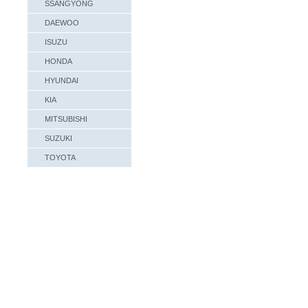
SSANGYONG
DAEWOO
ISUZU
HONDA
HYUNDAI
KIA
MITSUBISHI
SUZUKI
TOYOTA