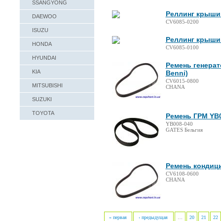
SSANGYONG
Реллинг крыши
DAEWOO
CV6085-0200
ISUZU
Реллинг крыши
HONDA
CV6085-0100
HYUNDAI
Ремень генерат
KIA
Benni)
CV6015-0800
MITSUBISHI
CHANA
SUZUKI
TOYOTA
Ремень ГРМ YB0
YB008-040
GATES Бельгия
Ремень кондици
CV6108-0600
CHANA
« первая
‹ предыдущая
…
20
21
22