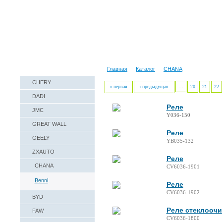
Наши реквизиты
Техническая справка
Главная
Каталог
CHANA
CHERY
« первая
‹ предыдущая
…
20
21
22
DADI
Реле
JMC
Y036-150
GREAT WALL
Реле
GEELY
YB035-132
ZXAUTO
Реле
CHANA
CV6036-1901
Benni
Реле
CV6036-1902
BYD
Реле стеклоочи
FAW
CV6036-1800