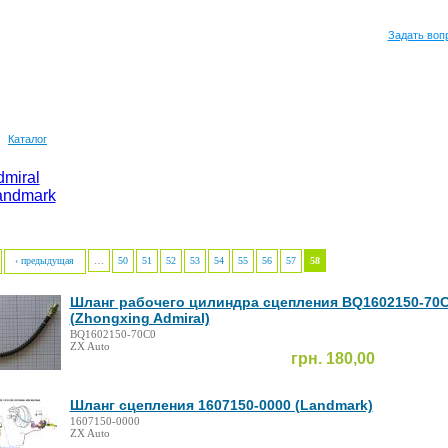
Задать воп
Каталог
dmiral
andmark
‹ предыдущая
…
50
51
52
53
54
55
56
57
58
Шланг рабочего цилиндра сцепления BQ1602150-70
(Zhongxing Admiral)
BQ1602150-70C0
ZX Auto
грн. 180,00
Шланг сцепления 1607150-0000 (Landmark)
1607150-0000
ZX Auto