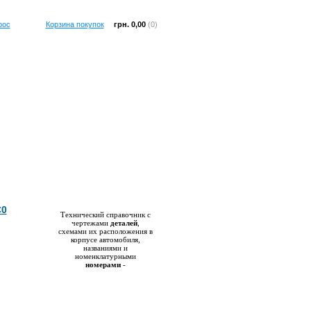
рос
Корзина покупок
грн. 0,00
(0)
Справочник
C0
Технический справочник с
чертежами
деталей
,
схемами их расположения в
корпусе автомобиля,
названиями и
номенклатурными
номерами
-