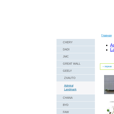
Наши реквизиты
Техническая справка
Главная
CHERY
80501630123
A
L
DADI
JMC
GREAT WALL
« первая
GEELY
ZXAUTO
Admiral
Landmark
CHANA
BYD
FAW