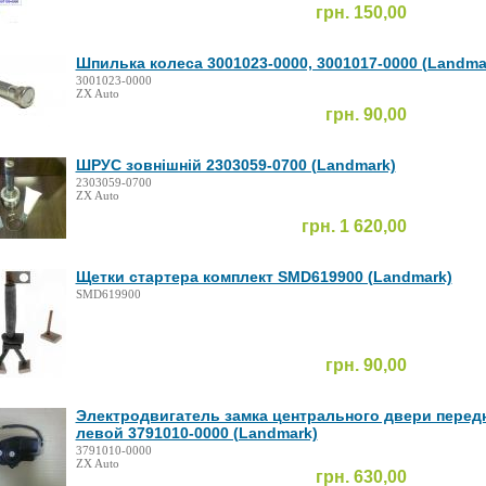
грн. 150,00
Шпилька колеса 3001023-0000, 3001017-0000 (Landma
3001023-0000
ZX Auto
грн. 90,00
ШРУС зовнішній 2303059-0700 (Landmark)
2303059-0700
ZX Auto
грн. 1 620,00
Щетки стартера комплект SMD619900 (Landmark)
SMD619900
грн. 90,00
Электродвигатель замка центрального двери перед
левой 3791010-0000 (Landmark)
3791010-0000
ZX Auto
грн. 630,00