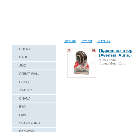
Наши реквизиты
Техническая справка
Главная
Каталог
TOYOTA
CHERY
Підшипник втор
(Avensis, Auris,
DADI
9036325060
Toyota Motor Corp
JMC
GREAT WALL
GEELY
ZXAUTO
CHANA
BYD
FAW
SSANGYONG
DAEWOO