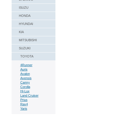
ISUZU
HONDA
HYUNDAI
KIA
MITSUBISHI
SUZUKI
TOYOTA
4Runner
Auris
Avalon
Avensis
Camry
Corolla
Hi-Lux
Land Cruiser
Prius
Rav4
Yaris