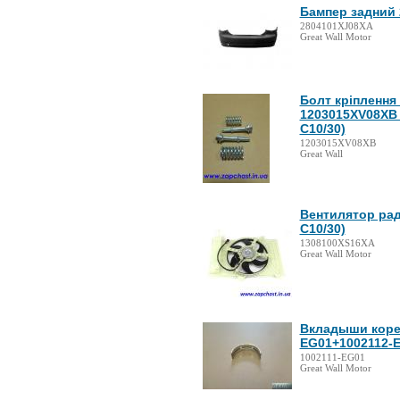
Бампер задний 
2804101XJ08XA
Great Wall Motor
Болт кріплення
1203015XV08XB +
C10/30)
1203015XV08XB
Great Wall
Вентилятор рад
C10/30)
1308100XS16XA
Great Wall Motor
Вкладыши корен
EG01+1002112-EG
1002111-EG01
Great Wall Motor