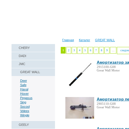
Наши реквизиты
Техническая справка
Главная
Каталог
GREAT WALL
CHERY
1
2
3
4
5
6
7
8
9
…
следую
DADI
Амортизатор за
JMC
2915100-G08
Great Wall Motor
GREAT WALL
Deer
Safe
Haval
Hover
Pegasus
Амортизатор пе
Sing
2905110-G08
Socool
Great Wall Motor
Voleex
Wingle
GEELY
Амортизатор пе