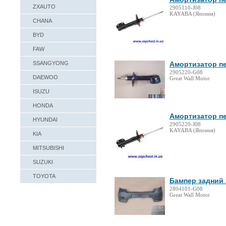
ZXAUTO
2905110-J08
KAYABA (Япония)
CHANA
BYD
FAW
SSANGYONG
Амортизатор пе
2905220-G08
DAEWOO
Great Wall Motor
ISUZU
HONDA
Амортизатор пе
HYUNDAI
2905220-J08
KAYABA (Япония)
KIA
MITSUBISHI
SUZUKI
TOYOTA
Бампер задний 2
2804101-G08
Great Wall Motor