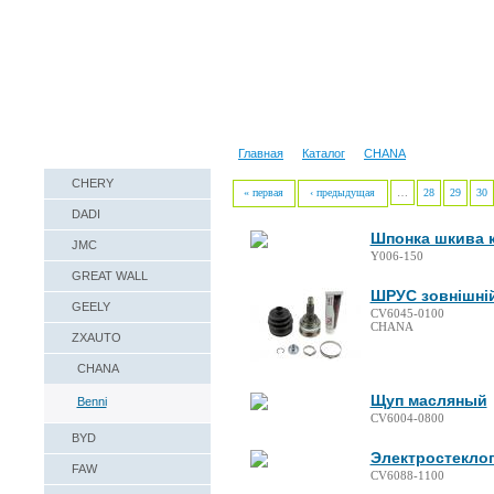
Наши реквизиты
Техническая справка
Главная
Каталог
CHANA
CHERY
« первая
‹ предыдущая
…
28
29
30
DADI
Шпонка шкива к
JMC
Y006-150
GREAT WALL
ШРУС зовнішній
GEELY
CV6045-0100
CHANA
ZXAUTO
CHANA
Щуп масляный
Benni
CV6004-0800
BYD
Электростекло
FAW
CV6088-1100