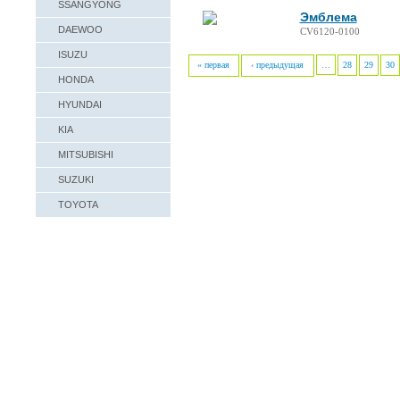
SSANGYONG
Эмблема
DAEWOO
CV6120-0100
ISUZU
« первая
‹ предыдущая
…
28
29
30
HONDA
HYUNDAI
KIA
MITSUBISHI
SUZUKI
TOYOTA