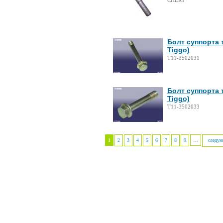
CHERY
Болт суппорта 
Tiggo)
T11-3502031
Болт суппорта 
Tiggo)
T11-3502033
1
2
3
4
5
6
7
8
9
…
следую