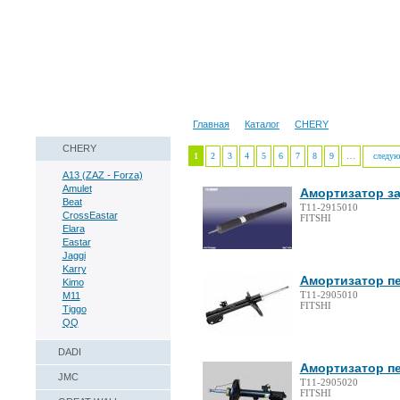
Наши реквизиты
Техническая справка
Главная
Каталог
CHERY
CHERY
1
2
3
4
5
6
7
8
9
…
следую
A13 (ZAZ - Forza)
Amulet
Амортизатор за
Beat
T11-2915010
CrossEastar
FITSHI
Elara
Eastar
Jaggi
Karry
Амортизатор пе
Kimo
T11-2905010
M11
FITSHI
Tiggo
QQ
DADI
Амортизатор пе
JMC
T11-2905020
FITSHI