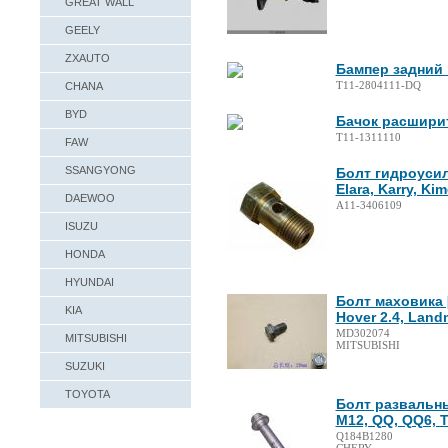
GREAT WALL
GEELY
ZXAUTO
Бампер задний 
T11-2804111-DQ
CHANA
BYD
Бачок расшири
T11-1311110
FAW
SSANGYONG
Болт гидроусили
Elara, Karry, Ki
DAEWOO
A11-3406109
ISUZU
HONDA
HYUNDAI
Болт маховика 
KIA
Hover 2.4, Land
MD302074
MITSUBISHI
MITSUBISHI
SUZUKI
TOYOTA
Болт развальный
M12, QQ, QQ6, T
Q184B1280