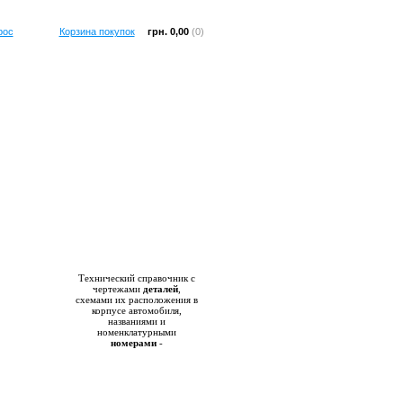
рос
Корзина покупок
грн. 0,00
(0)
Справочник
Технический справочник с
чертежами
деталей
,
схемами их расположения в
корпусе автомобиля,
названиями и
номенклатурными
номерами
-