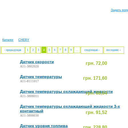
Задать воп
Каталог
CHERY
‹ предыдущая
1
2
3
4
5
6
7
8
9
…
следующая ›
последняя »
Датчик скорости
грн. 72,00
A11-3802020
Датчик температуры
грн. 171,60
A11-8111017
Датчик температуры охлаждающей жидкости
грн. 68,64
A11-3808011
Датчик температуры охлаждающей жидкости 3-х
контактный
грн. 91,52
A11-3808030
Датчик уровня топлива
грн. 228,80