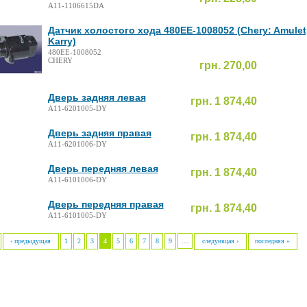
A11-1106615DA
Датчик холостого хода 480EE-1008052 (Chery: Amulet
Karry)
480EE-1008052
CHERY
грн. 270,00
Дверь задняя левая
грн. 1 874,40
A11-6201005-DY
Дверь задняя правая
грн. 1 874,40
A11-6201006-DY
Дверь передняя левая
грн. 1 874,40
A11-6101006-DY
Дверь передняя правая
грн. 1 874,40
A11-6101005-DY
‹ предыдущая
1
2
3
4
5
6
7
8
9
…
следующая ›
последняя »