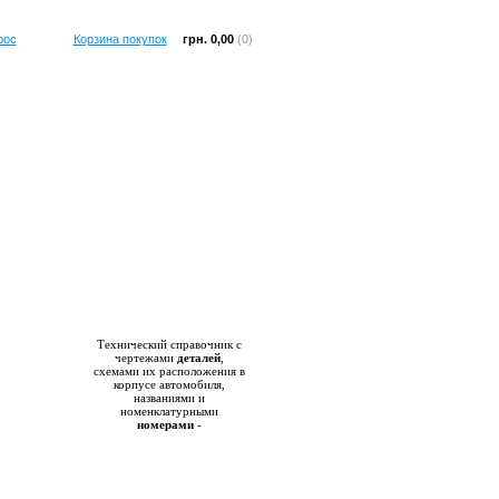
рос
Корзина покупок
грн. 0,00
(0)
Справочник
Технический справочник с
чертежами
деталей
,
схемами их расположения в
корпусе автомобиля,
названиями и
номенклатурными
номерами
-