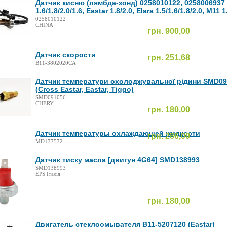
Датчик кисню (лямбда-зонд) 0258010122, 0258006937 
1.6/1.8/2.0/1.6, Eastar 1.8/2.0, Elara 1.5/1.6/1.8/2.0, M11 1
0258010122
CHINA
грн. 900,00
Датчик скорости
грн. 251,68
B11-3802020CA
Датчик температури охолоджувальної рідини SMD09
(Cross Eastar, Eastar, Tiggo)
SMD091056
CHERY
грн. 180,00
Датчик температуры охлаждающей жидкости
грн. 286,00
MD177572
Датчик тиску масла [двигун 4G64] SMD138993
SMD138993
EPS Італія
грн. 180,00
Двигатель стеклоомывателя B11-5207120 (Eastar)