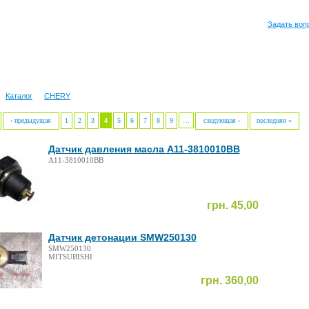
Задать воп
Каталог
CHERY
‹ предыдущая
1
2
3
4
5
6
7
8
9
…
следующая ›
последняя »
Датчик давления масла A11-3810010BB
A11-3810010BB
грн. 45,00
Датчик детонации SMW250130
SMW250130
MITSUBISHI
грн. 360,00