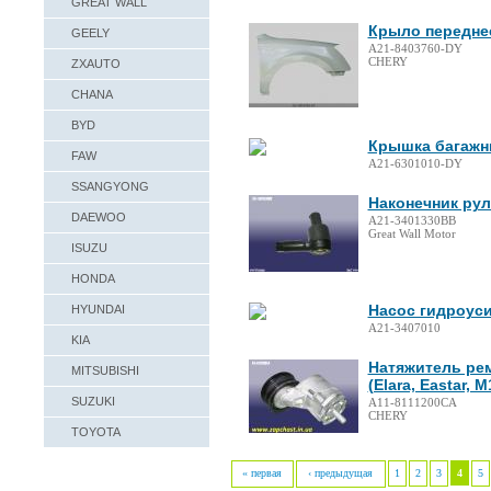
GREAT WALL
Крыло переднее
GEELY
A21-8403760-DY
CHERY
ZXAUTO
CHANA
BYD
Крышка багажн
FAW
A21-6301010-DY
SSANGYONG
Наконечник рул
DAEWOO
A21-3401330BB
Great Wall Motor
ISUZU
HONDA
Насос гидроуси
HYUNDAI
А21-3407010
KIA
Натяжитель рем
MITSUBISHI
(Elara, Eastar, 
SUZUKI
A11-8111200CA
CHERY
TOYOTA
« первая
‹ предыдущая
1
2
3
4
5