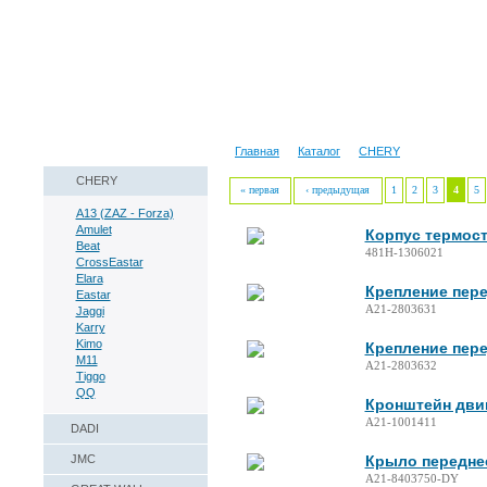
Наши реквизиты
Техническая справка
Главная
Каталог
CHERY
CHERY
« первая
‹ предыдущая
1
2
3
4
5
A13 (ZAZ - Forza)
Amulet
Корпус термост
Beat
481H-1306021
CrossEastar
Elara
Крепление пере
Eastar
A21-2803631
Jaggi
Karry
Kimo
Крепление пере
M11
A21-2803632
Tiggo
QQ
Кронштейн дви
A21-1001411
DADI
JMC
Крыло передне
A21-8403750-DY