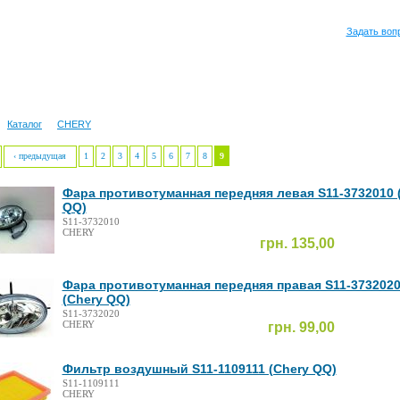
Задать воп
Каталог
CHERY
‹ предыдущая
1
2
3
4
5
6
7
8
9
Фара противотуманная передняя левая S11-3732010 
QQ)
S11-3732010
CHERY
грн. 135,00
Фара противотуманная передняя правая S11-373202
(Chery QQ)
S11-3732020
CHERY
грн. 99,00
Фильтр воздушный S11-1109111 (Chery QQ)
S11-1109111
CHERY