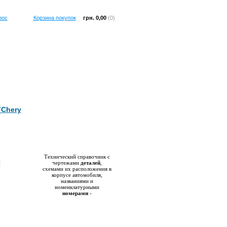
рос
Корзина покупок
грн. 0,00
(0)
(Chery
Справочник
Технический справочник с
0
чертежами
деталей
,
схемами их расположения в
корпусе автомобиля,
названиями и
номенклатурными
номерами
-