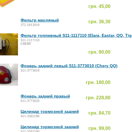
грн. 45,00
Фильтр масляный
грн. 36,30
372-1012010
Фильтр топливный S11-1117110 (Elara, Eastar, QQ, Tig
S11-1117110
CHERY
грн. 90,00
Фонарь задний левый S11-3773010 (Chery QQ)
S11-3773010
грн. 180,00
Фонарь задний правый
грн. 228,80
S11-3773020
Цилиндр тормозной задний
грн. 84,70
S11-3502190
Цилиндр тормозной задний
грн. 99,00
S11-3502190