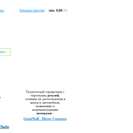
рос
Корзина покупок
грн. 0,00
(0)
дняя »
Справочник
Технический справочник с
чертежами
деталей
,
,
схемами их расположения в
корпусе автомобиля,
названиями и
номенклатурными
номерами
-
GreatWall - Hover, Скачать
 Safe