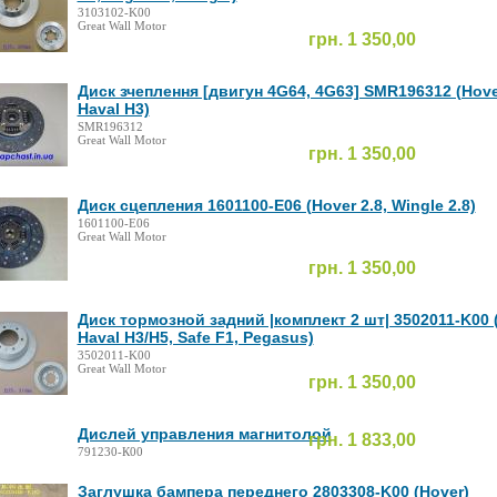
3103102-K00
Great Wall Motor
грн. 1 350,00
Диск зчеплення [двигун 4G64, 4G63] SMR196312 (Hover
Haval H3)
SMR196312
Great Wall Motor
грн. 1 350,00
Диск сцепления 1601100-E06 (Hover 2.8, Wingle 2.8)
1601100-E06
Great Wall Motor
грн. 1 350,00
Диск тормозной задний |комплект 2 шт| 3502011-K00 (
Haval H3/H5, Safe F1, Pegasus)
3502011-K00
Great Wall Motor
грн. 1 350,00
Дислей управления магнитолой
грн. 1 833,00
791230-К00
Заглушка бампера переднего 2803308-K00 (Hover)