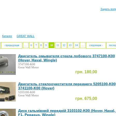
Задать воп
Каталог
GREAT WALL
‹ предыдущая
…
6
7
8
9
10
11
12
13
14
…
следующая ›
после
Двигатель омывателя стекла лобового 3747100-K00
(Hover, Haval, Wingle)
3747100-K00
Great Wall Motor
грн. 180,00
Двигатель стеклоочистителя переднего 5205100-K00
3741100-K00 (Hover)
5205100-K00
Great Wall Motor
грн. 675,00
Диск гальмівний передній 3103102-K00 (Hover, Haval,
F1, Pegasus, Wingle)