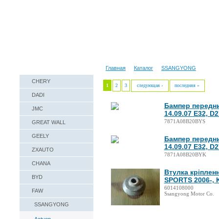
Наши реквизиты
Техническая справка
Главная
Каталог
SSANGYONG
CHERY
1
2
3
следующая ›
последняя »
DADI
Бампер передни
JMC
14.09.07 Е32, D
7871A08B20BYS
GREAT WALL
GEELY
Бампер передни
14.09.07 Е32, D
ZXAUTO
7871A08B20BYK
CHANA
Втулка кріплен
BYD
SPORTS 2006-, 
6014108000
FAW
Ssangyong Motor Co.
SSANGYONG