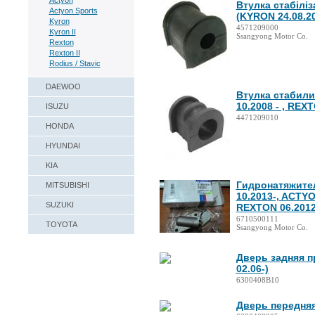
Actyon
Втулка стабіліз
Actyon Sports
(KYRON 24.08.20
Kyron
4571209000
Kyron II
Ssangyong Motor Co.
Rexton
Rexton II
Rodius / Stavic
DAEWOO
Втулка стабили
10.2008 - , REXT
ISUZU
4471209010
HONDA
HYUNDAI
KIA
Гидронатяжител
MITSUBISHI
10.2013-, ACTYO
SUZUKI
REXTON 06.2012
6710500111
TOYOTA
Ssangyong Motor Co.
Дверь задняя п
02.06-)
6300408В10
Дверь передняя 