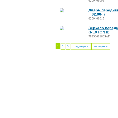
6200408005
Дверь передняя
ІІ 02.06- )
6200408015
Зеркало передн
(REXTON ІІ)
7893008160SAF
1
2
3
следующая ›
последняя »