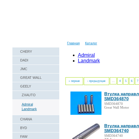
Наши реквизиты
Техническая справка
Главная
Каталог
CHERY
Admiral
Landmark
DADI
JMC
GREAT WALL
« первая
‹ предыдущая
…
4
5
6
7
GEELY
Втулка направл
ZXAUTO
SMD364870
SMD364870
Admiral
Great Wall Motor
Landmark
CHANA
Втулка направл
BYD
SMD364740
SMD364740
FAW