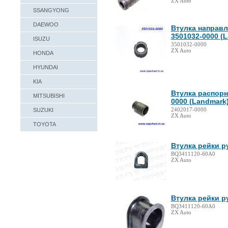
ZX Auto
SSANGYONG
DAEWOO
Втулка направ
3501032-0000 (
ISUZU
3501032-0000
ZX Auto
HONDA
HYUNDAI
KIA
Втулка распорн
MITSUBISHI
0000 (Landmark
2402017-0000
SUZUKI
ZX Auto
TOYOTA
Втулка рейки р
BQ3411120-60A0
ZX Auto
Втулка рейки р
BQ3411120-60A0
ZX Auto