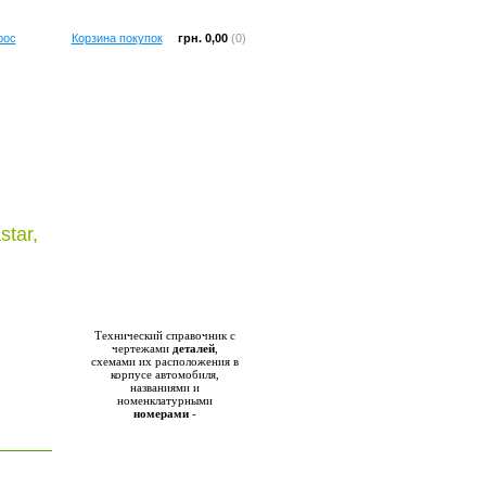
рос
Корзина покупок
грн. 0,00
(0)
tar,
Справочник
Технический справочник с
чертежами
деталей
,
схемами их расположения в
корпусе автомобиля,
названиями и
номенклатурными
номерами
-