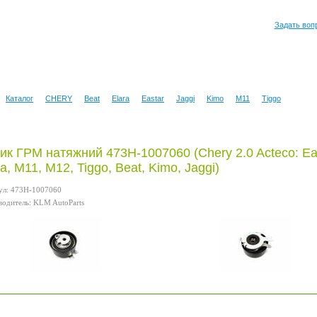
Задать воп
Каталог
CHERY
Beat
Elara
Eastar
Jaggi
Kimo
M11
Tiggo
ик ГРМ натяжний 473H-1007060 (Chery 2.0 Acteco: Eas
ra, M11, M12, Tiggo, Beat, Kimo, Jaggi)
ул: 473H-1007060
одитель: KLM AutoParts