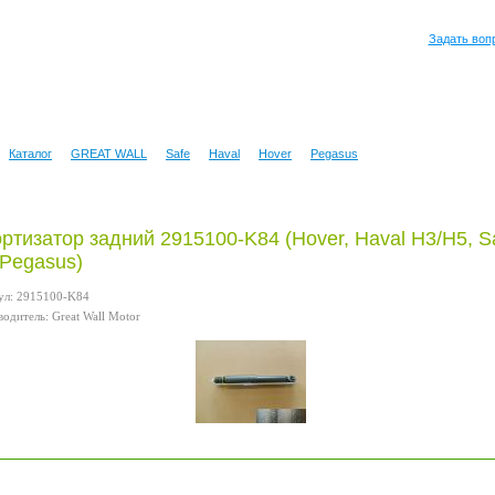
Задать воп
Каталог
GREAT WALL
Safe
Haval
Hover
Pegasus
ртизатор задний 2915100-K84 (Hover, Haval H3/H5, S
 Pegasus)
ул: 2915100-K84
одитель: Great Wall Motor