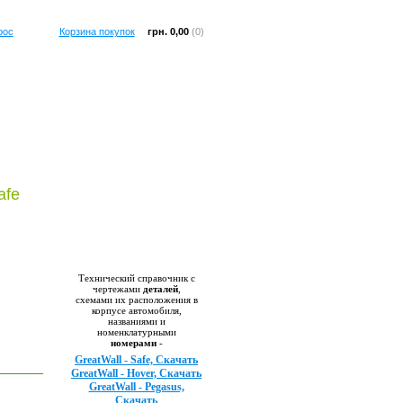
рос
Корзина покупок
грн. 0,00
(0)
afe
Справочник
Технический справочник с
чертежами
деталей
,
схемами их расположения в
корпусе автомобиля,
названиями и
номенклатурными
номерами
-
GreatWall - Safe, Скачать
GreatWall - Hover, Скачать
GreatWall - Pegasus,
Скачать