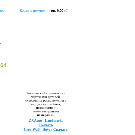
рос
Корзина покупок
грн. 0,00
(0)
O
64,
Справочник
Технический справочник с
чертежами
деталей
,
схемами их расположения в
корпусе автомобиля,
названиями и
номенклатурными
номерами
-
ZXAuto - Landmark,
Скачать
GreatWall - Hover, Скачать