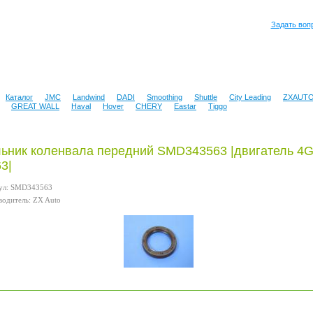
Задать воп
Каталог
JMC
Landwind
DADI
Smoothing
Shuttle
City Leading
ZXAUT
GREAT WALL
Haval
Hover
CHERY
Eastar
Tiggo
ьник коленвала передний SMD343563 |двигатель 4G
3|
ул: SMD343563
одитель: ZX Auto