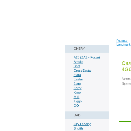
Наши реквизиты
Техническая справка
Главная
Landmark
CHERY
80501630123
A13 (ZAZ - Forza)
Amulet
Сал
Beat
4G6
CrossEastar
Elara
Артик
Eastar
Jaggi
Произв
Karry
Kimo
M11
Tiggo
QQ
DADI
City Leading
Shuttle